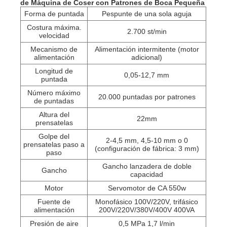
de Máquina de Coser con Patrones de Boca Pequeña
Forma de puntada
Pespunte de una sola aguja
Costura máxima.
2.700 st/min
velocidad
Mecanismo de
Alimentación intermitente (motor
alimentación
adicional)
Longitud de
0,05-12,7 mm
puntada
Número máximo
20.000 puntadas por patrones
de puntadas
Altura del
22mm
prensatelas
Golpe del
2-4,5 mm, 4,5-10 mm o 0
prensatelas paso a
(configuración de fábrica: 3 mm)
paso
Gancho lanzadera de doble
Gancho
capacidad
Motor
Servomotor de CA 550w
Fuente de
Monofásico 100V/220V, trifásico
alimentación
200V/220V/380V/400V 400VA
Presión de aire
0,5 MPa 1,7 l/min