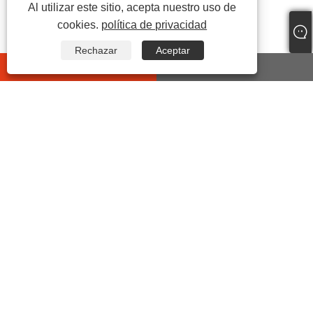
Al utilizar este sitio, acepta nuestro uso de
cookies.
política de privacidad
Rechazar
Aceptar
whatsapp
E-mail
CONTÁCTENOS
DIRECCIÓN:
No7 Yonghe 2ND Road, área funcional industrial,
calle Chengdong Yueqing, provincia de Zhejiang,
China.
Teléfono:
+86-15906492353
Correo electrónico:
sales@chinasuot.com