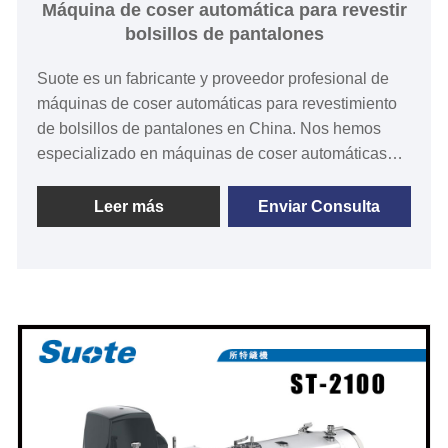
Máquina de coser automática para revestir
bolsillos de pantalones
Suote es un fabricante y proveedor profesional de
máquinas de coser automáticas para revestimiento
de bolsillos de pantalones en China. Nos hemos
especializado en máquinas de coser automáticas
para revestimiento de bolsillos de pantalones
durante más de 20 años. Suote cuenta con
Leer más
Enviar Consulta
tecnología profesional, sistema de servicio perfecto
de alta calidad y experiencia en producción. Durante
muchos años, desarrolla maquinaria especial. A
continuación se proporciona información detallada y
especificaciones del producto para ayudarlo a
comprender mejor la máquina que se adapta a sus
necesidades.