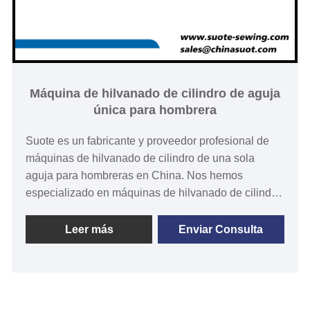
Máquina de hilvanado de cilindro de aguja
única para hombrera
Suote es un fabricante y proveedor profesional de
máquinas de hilvanado de cilindro de una sola
aguja para hombreras en China. Nos hemos
especializado en máquinas de hilvanado de cilindro
de una sola aguja para hombreras durante más de
20 años. Suote con tecnología profesional, sistema
Leer más
Enviar Consulta
de servicio de alta calidad y perfección. Experiencia
en producción durante muchos años, desarrolla
maquinaria especial. A continuación se proporciona
información detallada y especificaciones del