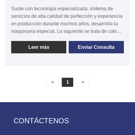
Suote con tecnología especializada, sistema de
servicios de alta calidad de perfección y experiencia
en producción durante muchos años, desarrolla la
maquinaria especial. Lo siguiente se trata de colocar
hombreras computarizadas a las sisas y el recorte
relacionado con el borde, espero ayudarlo a
Leer más
Enviar Consulta
comprender mejor las aletas de los hombros y el
borde de recorte. Nuestra experiencia profesional en
la fabricación de hombreras computarizadas a las
sisas y el borde de recorte ha sido perfeccionada en
<
1
>
los últimos 20 años.
CONTÁCTENOS