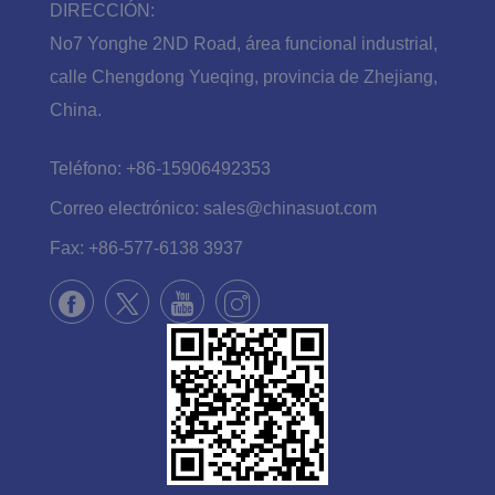
DIRECCIÓN:
No7 Yonghe 2ND Road, área funcional industrial,
calle Chengdong Yueqing, provincia de Zhejiang,
China.
Teléfono:
+86-15906492353
Correo electrónico:
sales@chinasuot.com
Fax:
+86-577-6138 3937