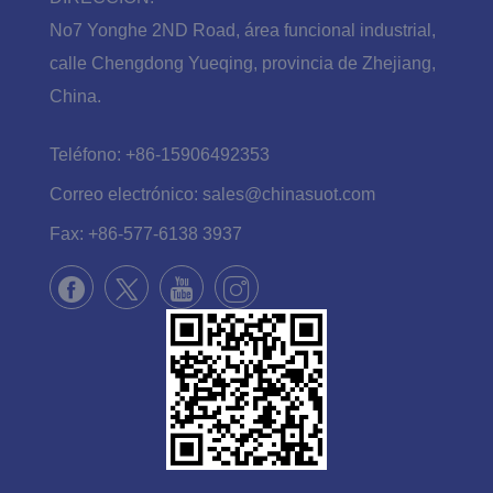
No7 Yonghe 2ND Road, área funcional industrial,
calle Chengdong Yueqing, provincia de Zhejiang,
China.
Teléfono:
+86-15906492353
Correo electrónico:
sales@chinasuot.com
Fax:
+86-577-6138 3937