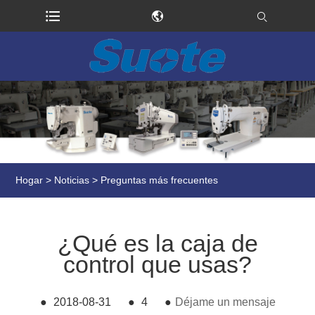
Hogar
>
Noticias
>
Preguntas más frecuentes
¿Qué es la caja de
control que usas?
●
2018-08-31
●
4
●
Déjame un mensaje