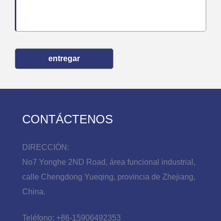
entregar
CONTÁCTENOS
DIRECCIÓN:
No7 Yonghe 2ND Road, área funcional industrial,
calle Chengdong Yueqing, provincia de Zhejiang,
China.
Teléfono:
+86-15906492353