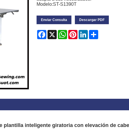
Modelo:ST-S1390T
Enviar Consulta
Descargar PDF
Facebook
X
WhatsApp
Pinterest
LinkedIn
Share
 plantilla inteligente giratoria con elevación de ca