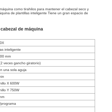
a máquina como tirahilos para mantener el cabezal seco y
ina de plantillas inteligente Tiene un gran espacio de
de cabezal de máquina
0X
as inteligente
900 mm
 (2 veces gancho giratorio)
n una sola aguja
min
nillo X 600W
nillo Y 750W
 mm
/programa